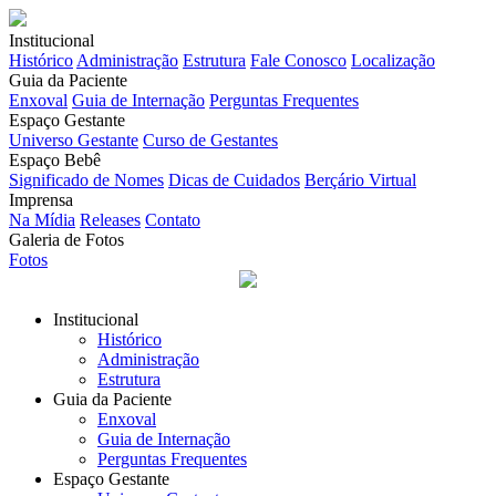
Institucional
Histórico
Administração
Estrutura
Fale Conosco
Localização
Guia da Paciente
Enxoval
Guia de Internação
Perguntas Frequentes
Espaço Gestante
Universo Gestante
Curso de Gestantes
Espaço Bebê
Significado de Nomes
Dicas de Cuidados
Berçário Virtual
Imprensa
Na Mídia
Releases
Contato
Galeria de Fotos
Fotos
Institucional
Histórico
Administração
Estrutura
Guia da Paciente
Enxoval
Guia de Internação
Perguntas Frequentes
Espaço Gestante